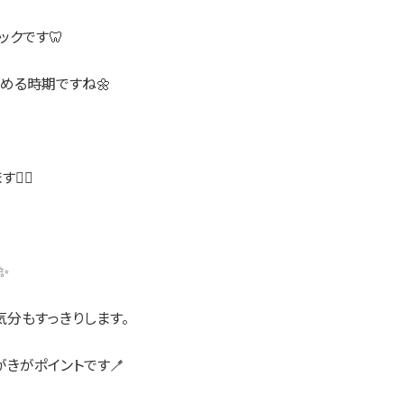
クです🦷
める時期ですね🌼
‍💨
✨
気分もすっきりします。
きがポイントです🪥