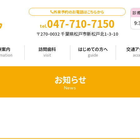
外来予約のお電話はこちらから
診
047-710-7150
9:
tel.
〒270-0032 千葉県松戸市新松戸北1-3-10
療案内
訪問歯科
はじめての方へ
交通ア
rmation
visit
guide
acc
お知らせ
News