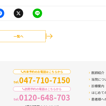
F
X
L
a
i
c
n
e
e
b
o
o
一覧へ
k
外来予約のお電話はこちらから
医師紹介
047-710-7150
当院につ
tel.
診療案内
訪問予約の電話はこちらから
はじめて
0120-648-703
tel.
患者様へ