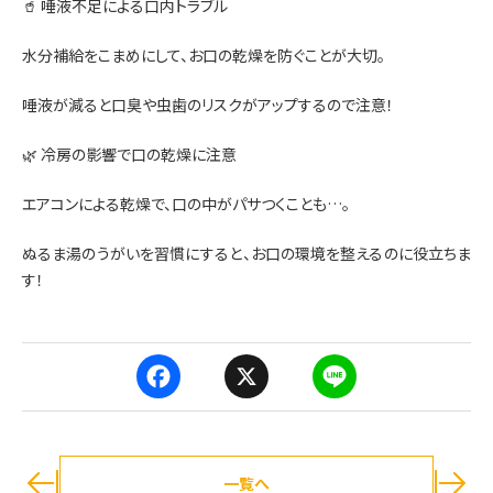
🥤 唾液不足による口内トラブル
水分補給をこまめにして、お口の乾燥を防ぐことが大切。
唾液が減ると口臭や虫歯のリスクがアップするので注意！
🌿 冷房の影響で口の乾燥に注意
エアコンによる乾燥で、口の中がパサつくことも…。
ぬるま湯のうがいを習慣にすると、お口の環境を整えるのに役立ちま
す！
F
X
L
a
i
c
n
e
e
b
o
o
一覧へ